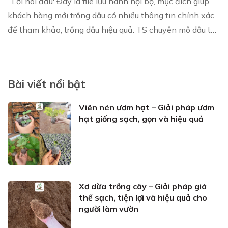
Lời nói đầu: Đây là file lưu hành nội bộ, mục đích giúp
khách hàng mới trồng dâu có nhiều thông tin chính xác
để tham khảo, trồng dâu hiệu quả. TS chuyên mô dâu tây
hơn 9 năm. 1 năm xuất r...
Bài viết nổi bật
Viên nén ươm hạt – Giải pháp ươm
hạt giống sạch, gọn và hiệu quả
Xơ dừa trồng cây – Giải pháp giá
thể sạch, tiện lợi và hiệu quả cho
người làm vườn