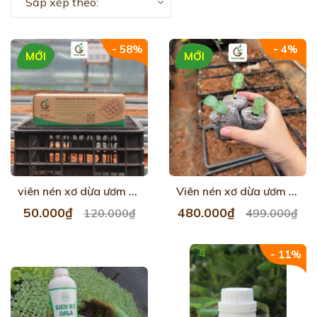
Sắp xếp theo:
- 58%
- 4%
MỚI
MỚI
viên nén xơ dừa ươm cây hộp 50 viên
Viên nén xơ dừa ươm cây 1000 viên
50.000₫
480.000₫
120.000₫
499.000₫
- 11%