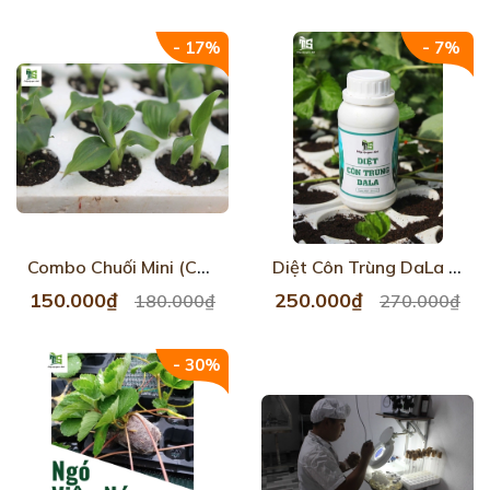
- 17%
- 7%
Combo Chuối Mini (Chuối Cấy Mô)
Diệt Côn Trùng DaLa (Chai 250ML)
150.000₫
250.000₫
180.000₫
270.000₫
- 30%