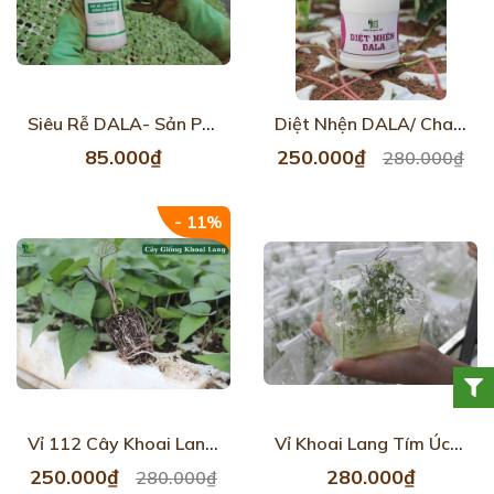
Siêu Rễ DALA- Sản Phẩm Chuyên Dụng Cho Cây Khoai Lang
Diệt Nhện DALA/ Chai 80ML
85.000₫
250.000₫
280.000₫
- 11%
Vỉ 112 Cây Khoai Lang Nhật Ruột Vàng DJF
Vỉ Khoai Lang Tím Úc 112 cây
250.000₫
280.000₫
280.000₫