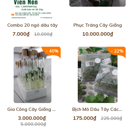
Combo 20 ngó dâu tây
Phục Tráng Cây Giống
7.000₫
10.000.000₫
10.000₫
- 40%
- 22%
Gia Công Cây Giống Ống Nghiệm
Bịch Mô Dâu Tây Các Loại
3.000.000₫
175.000₫
225.000₫
5.000.000₫