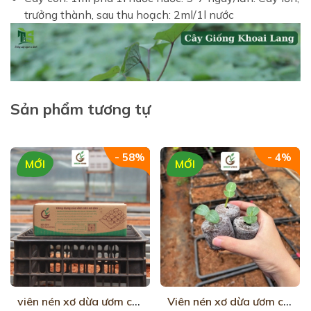
trưởng thành, sau thu hoạch: 2ml/1l nước
Sản phẩm tương tự
- 58%
- 4%
MỚI
MỚI
viên nén xơ dừa ươm cây hộp 50 viên
Viên nén xơ dừa ươm cây 1000 viên