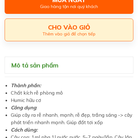
Giao hàng tận nơi quý khách
CHO VÀO GIỎ
Thêm vào giỏ để chọn tiếp
Mô tả sản phẩm
Thành phần:
Chất kích rễ phòng mô
Humic hữu cơ
Công dụng
:
Giúp cây ra rễ nhanh, mạnh, rễ đẹp, trắng sáng -> cây
phát triển nhanh mạnh. Giúp đất tơi xốp
Cách dùng:
Cây con: 1ml pha 1l nước nước. 5-7 ngày/lần. Cây lớn,