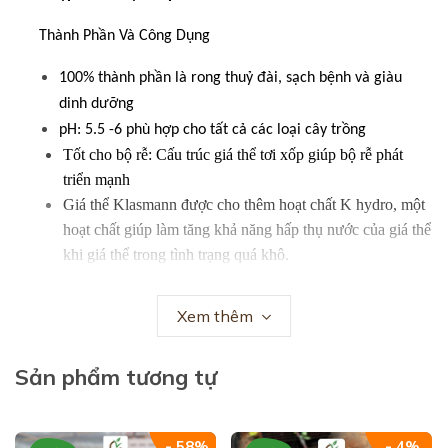
Thành Phần Và Công Dụng
100% thành phần là rong thuỷ đài, sạch bệnh và giàu
dinh dưỡng
pH: 5.5 -6 phù hợp cho tất cả các loại cây trồng
Tốt cho bộ rễ: Cấu trúc giá thể tơi xốp giúp bộ rễ phát
triển mạnh
Giá thể Klasmann được cho thêm hoạt chất K hydro, một
hoạt chất giúp làm tăng khả năng hấp thụ nước của giá thể
khi giá thể trong tình trạng quá khô.
Cách dùng:
Xem thêm
Làm tơi giá thể
Có thể cho thêm nước để đảm bảo độ ẩm cần thiết khi cho
vào khay hoặc chậu
Sản phẩm tương tự
- 58%
- 4%