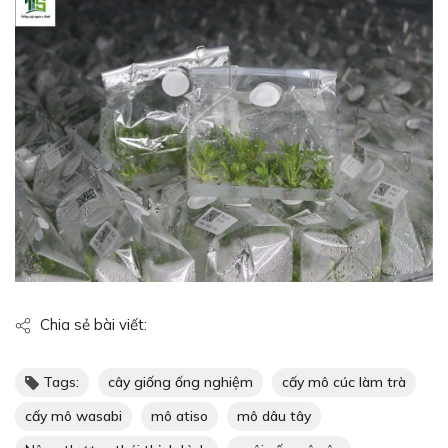
Chia sẻ bài viết:
Tags:
cây giống ống nghiệm
cấy mô cúc làm trà
cấy mô wasabi
mô atiso
mô dâu tây